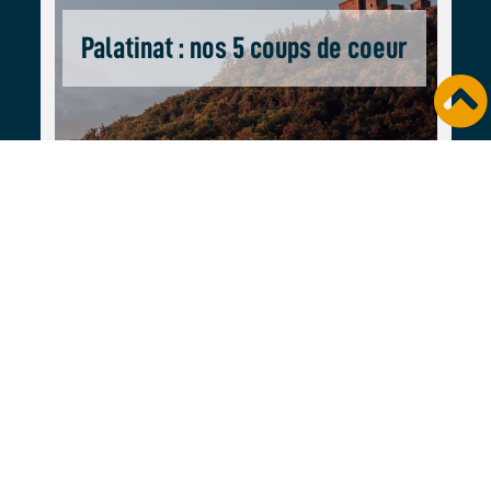
Palatinat : nos 5 coups de coeur
Allemagne
VOYAGE ET AVENTURE