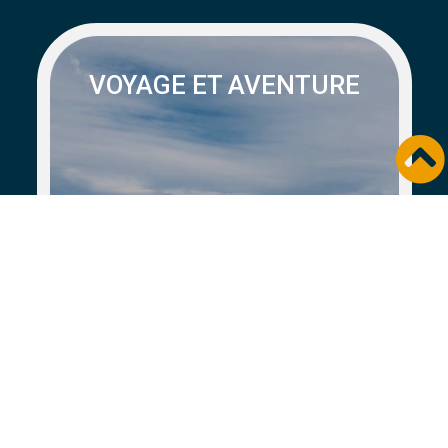
VOYAGE ET AVENTURE
Mono County : la fraicheur
retrouvée
États-Unis