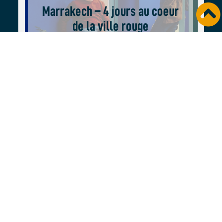
Marrakech – 4 jours au coeur
de la ville rouge
Maroc