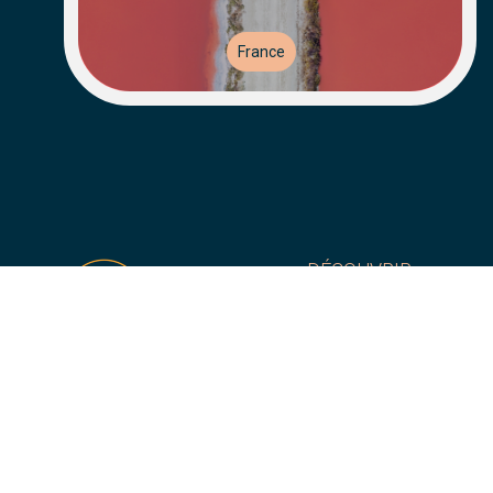
France
DÉCOUVRIR
À Propos
Presse
Partenaires
Mentions Légales