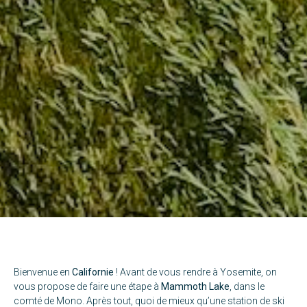
Bienvenue en
Californie
! Avant de vous rendre à Yosemite, on
vous propose de faire une étape à
Mammoth Lake
, dans le
comté de Mono. Après tout, quoi de mieux qu’une station de ski