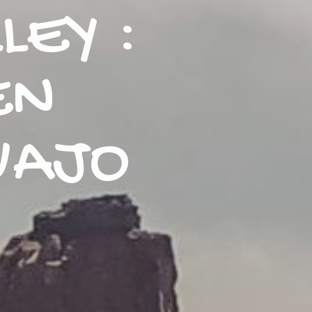
EY :
EN
VAJO