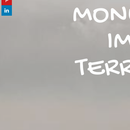
MON
I
TER