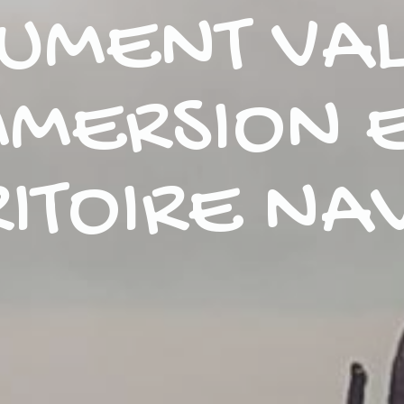
UMENT VALL
MMERSION 
RITOIRE NA