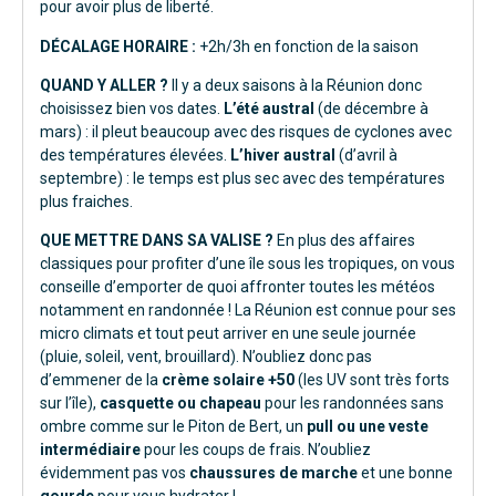
pour avoir plus de liberté.
DÉCALAGE HORAIRE :
+2h/3h en fonction de la saison
QUAND Y ALLER ?
Il y a deux saisons à la Réunion donc
choisissez bien vos dates.
L’été austral
(de décembre à
mars) : il pleut beaucoup avec des risques de cyclones avec
des températures élevées.
L’h
iver austral
(d’avril à
septembre) : le temps est plus sec avec des températures
plus fraiches.
QUE METTRE DANS SA VALISE ?
En plus des affaires
classiques pour profiter d’une île sous les tropiques, on vous
conseille d’emporter de quoi affronter toutes les météos
notamment en randonnée ! La Réunion est connue pour ses
micro climats et tout peut arriver en une seule journée
(pluie, soleil, vent, brouillard). N’oubliez donc pas
d’emmener de la
crème solaire +50
(les UV sont très forts
sur l’île),
casquette
ou
chapeau
pour les randonnées sans
ombre comme sur le Piton de Bert, un
pull
ou une
veste
intermédiaire
pour les coups de frais. N’oubliez
évidemment pas vos
chaussures de marche
et une bonne