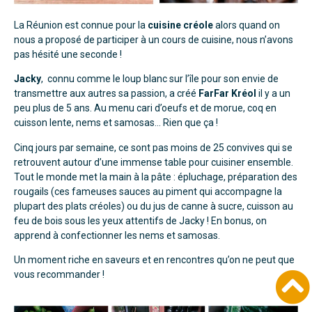
La Réunion est connue pour la
cuisine créole
alors quand on
nous a proposé de participer à un cours de cuisine, nous n’avons
pas hésité une seconde !
Jacky
, connu comme le loup blanc sur l’île pour son envie de
transmettre aux autres sa passion, a créé
FarFar Kréol
il y a un
peu plus de 5 ans. Au menu cari d’oeufs et de morue, coq en
cuisson lente, nems et samosas… Rien que ça !
Cinq jours par semaine, ce sont pas moins de 25 convives qui se
retrouvent autour d’une immense table pour cuisiner ensemble.
Tout le monde met la main à la pâte : épluchage, préparation des
rougails (ces fameuses sauces au piment qui accompagne la
plupart des plats créoles) ou du jus de canne à sucre, cuisson au
feu de bois sous les yeux attentifs de Jacky ! En bonus, on
apprend à confectionner les nems et samosas.
Un moment riche en saveurs et en rencontres qu’on ne peut que
vous recommander !