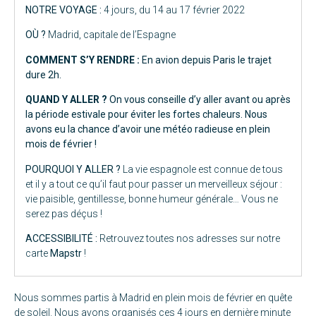
NOTRE VOYAGE :
4 jours, du 14 au 17 février 2022
OÙ ?
Madrid, capitale de l’Espagne
COMMENT S’Y RENDRE :
En avion depuis Paris le trajet
dure 2h.
QUAND Y ALLER ?
On vous conseille d’y aller avant ou après
la période estivale pour éviter les fortes chaleurs. Nous
avons eu la chance d’avoir une météo radieuse en plein
mois de février !
POURQUOI Y ALLER ?
La vie espagnole est connue de tous
et il y a tout ce qu’il faut pour passer un merveilleux séjour :
vie paisible, gentillesse, bonne humeur générale… Vous ne
serez pas déçus !
ACCESSIBILITÉ :
Retrouvez toutes nos adresses sur notre
carte
Mapstr
!
Nous sommes partis à Madrid en plein mois de février en quête
de soleil. Nous avons organisés ces 4 jours en dernière minute