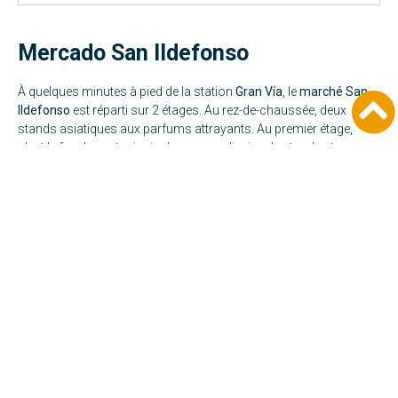
Mercado San Ildefonso
À quelques minutes à pied de la station
Gran Vía
, le
marché San
Ildefonso
est réparti sur 2 étages. Au rez-de-chaussée, deux
stands asiatiques aux parfums attrayants. Au premier étage,
c’est le food court principal avec une dizaine de stands et une
immense terrasse, bienvenue compte tenue de la chaleur
intérieure ! On n’a pas pu résister en passant devant les assiettes
de l’
Iberico Grill
!
Au deuxième étage, on y retrouve un bar plus classique où l’on
peut déguster ses trouvailles. Ne vous étonnez pas, le service est
assez long mais les cocktails valent le coup !