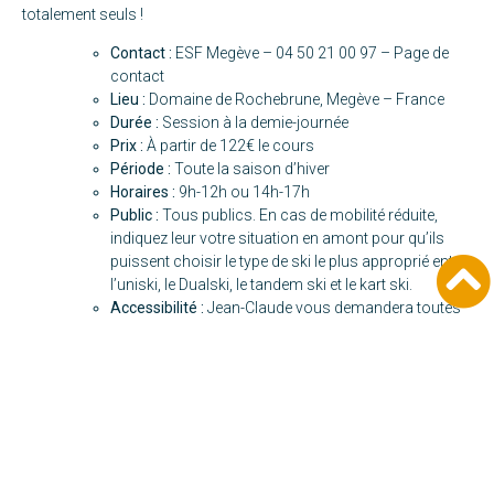
totalement seuls !
Contact :
ESF Megève – 04 50 21 00 97 –
Page de
contact
Lieu :
Domaine de Rochebrune, Megève – France
Durée :
Session à la demie-journée
Prix :
À partir de 122€ le cours
Période :
Toute la saison d’hiver
Horaires :
9h-12h ou 14h-17h
Public :
Tous publics. En cas de mobilité réduite,
indiquez leur votre situation en amont pour qu’ils
puissent choisir le type de ski le plus approprié entre
l’uniski, le Dualski, le tandem ski et le kart ski.
Accessibilité :
Jean-Claude vous demandera toutes
les informations qui lui sont nécessaires pour
choisir la coque à votre taille. La mousse intégrée
évite les appuis et éventuelles blessures. En fonction
de votre lésion, il ajustera la hauteur du dossier pour
que vous soyez le plus confortable possible
pendant le cours.
Pour plus d’informations :
https://www.megeve-
ski.com/sur-mesure/handiski
, retrouvez
ici
la liste