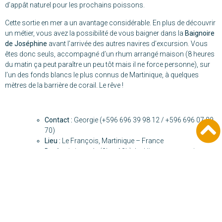
d’appât naturel pour les prochains poissons.
Cette sortie en mer a un avantage considérable. En plus de découvrir
un métier, vous avez la possibilité de vous baigner dans la
Baignoire
de Joséphine
avant l’arrivée des autres navires d’excursion. Vous
êtes donc seuls, accompagné d’un rhum arrangé maison (8 heures
du matin ça peut paraître un peu tôt mais il ne force personne), sur
l’un des fonds blancs le plus connus de Martinique, à quelques
mètres de la barrière de corail. Le rêve !
Contact :
Georgie (+596 696 39 98 12 / +596 696 07 89
70)
Lieu :
Le François, Martinique – France
Durée :
½ journée (8h – 12h), le déjeuner est servi sur
place
Prix :
Georgie vous donnera toutes les informations
Période :
Toute l’année
Public :
Tous publics
Accessibilité :
Georgie et son équipage vous aideront
pour descendre dans le bateau qui est assez grand