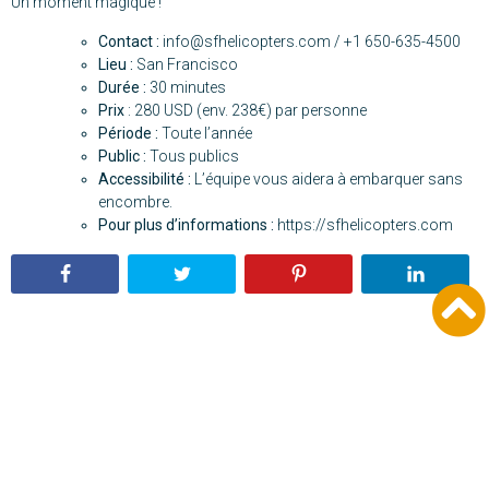
Un moment magique !
Contact :
info@sfhelicopters.com / +1 650-635-4500
Lieu :
San Francisco
Durée :
30 minutes
Prix
: 280 USD (env. 238€) par personne
Période :
Toute l’année
Public :
Tous publics
Accessibilité :
L’équipe vous aidera à embarquer sans
encombre.
Pour plus d’informations :
https://sfhelicopters.com
Laisser un commentaire
Votre adresse e-mail ne sera pas publiée.
Les champs