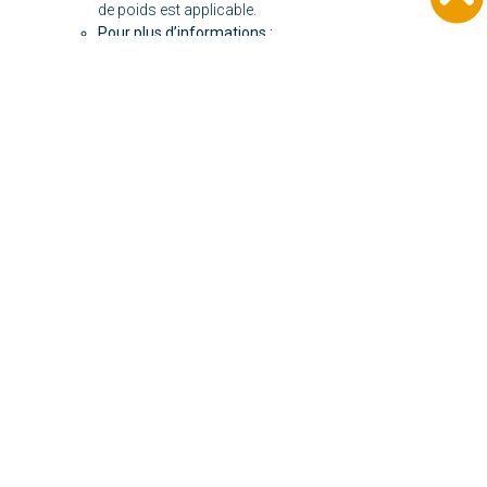
de poids est applicable.
Pour plus d’informations :
https://www.skydive.com.au/cairns/
Laisser un commentaire
Votre adresse e-mail ne sera pas publiée.
Les champs
obligatoires sont indiqués avec
*
Commentaire
*