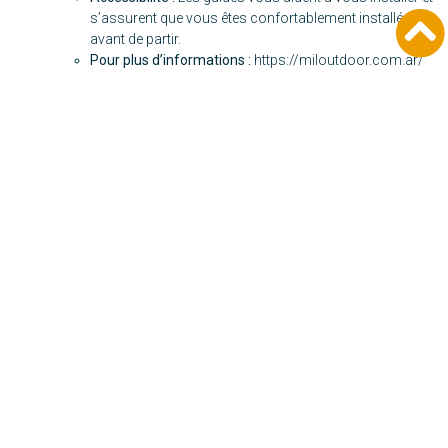
s’assurent que vous êtes confortablement installés
avant de partir.
Pour plus d’informations :
https://miloutdoor.com.ar/
Laisser un commentaire
Votre adresse e-mail ne sera pas publiée.
Les champs
obligatoires sont indiqués avec
*
Commentaire
*