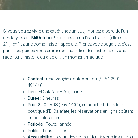
Si vous voulez vivre une expérience unique, montez à bord de l’un
des kayaks de
MilOutdoor
! Pour résister à l’eau fraiche (elle est à
2° !), enfilez une combinaison spéciale. Prenez votre pagaie et c’est
parti ! Les guides vous emmènent au milieu des icebergs et vous
racontent l’histoire du glacier… un moment magique !
Contact :
reservas@miloutdoor.com
/ +54 2902
491446
Lieu :
El Calafate – Argentine
Durée :
3 heures
Prix :
8 000 ARS (env. 140€), en achetant dans leur
boutique d’El Calafate, les réservations en ligne coûtent
un peu plus cher
Période :
Toute l’année
Public :
Tous publics
Accessibilité :
Les guides vous aident à vous installer et