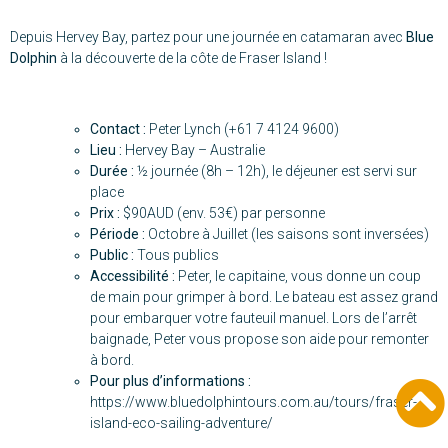
Depuis Hervey Bay, partez pour une journée en catamaran avec
Blue
Dolphin
à la découverte de la côte de Fraser Island !
Contact :
Peter Lynch (+61 7 4124 9600)
Lieu :
Hervey Bay – Australie
Durée :
½ journée (8h – 12h), le déjeuner est servi sur
place
Prix :
$90AUD (env. 53€) par personne
Période :
Octobre à Juillet (les saisons sont inversées)
Public :
Tous publics
Accessibilité :
Peter, le capitaine, vous donne un coup
de main pour grimper à bord. Le bateau est assez grand
pour embarquer votre fauteuil manuel. Lors de l’arrêt
baignade, Peter vous propose son aide pour remonter
à bord.
Pour plus d’informations :
https://www.bluedolphintours.com.au/tours/fraser-
island-eco-sailing-adventure/