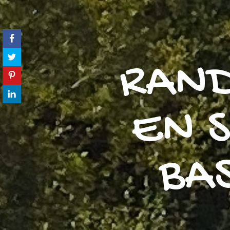
RAND
EN 
BA