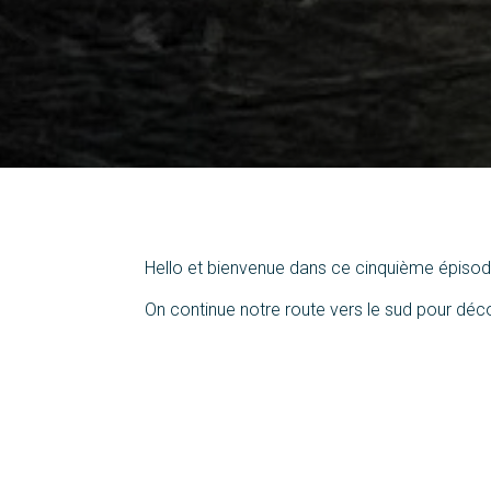
Hello et bienvenue dans ce cinquième épisode 
On continue notre route vers le sud pour déco
poussiéreux et leurs pentes pleines de caill
Rando Eko, grâce à la
Swincar
: un petit bijo
Tentés par l’aventure ? Voici ce que vous de
Circuit Touristique & Excursions Sensation
Contact STPMR64
: Emilie Baude