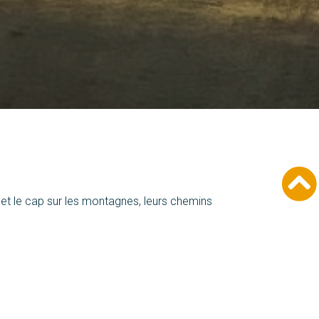
 met le cap sur les montagnes, leurs chemins
liberté avec Emilie de STPMR64 et Nico de
ux…