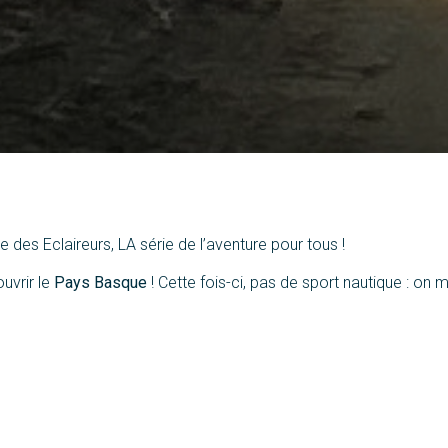
des Eclaireurs, LA série de l’aventure pour tous !
uvrir le
Pays Basque
!
Cette fois-ci, pas de sport nautique : on
oux…
Et qu’est-ce que ça nous avait manqué ! Une rando en toute 
u de technologie électrique, tous terrains et parfaitement silencie
vez savoir…
 STPMR64
n,
stpmr.tourisme@gmail.com