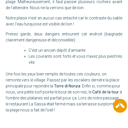
plage. Malheureusement, il faut passer plusieurs rochers avant
de l’atteindre. Nous ne la verrons que de loin.
Notre plaisir n’est en aucun cas entaché car le contraste du sable
avec l’eau turquoise est visible de loin !
Prenez garde, deux dangers entourent cet endroit (baignade
clairement dangereuse et déconseillée) :
C’est un ancien dépôt d’amiante
Les courants sont forts et vous n’avez plus pied très
vite
Une fois les yeux bien remplis de toutes ces couleurs, on
remonte vers le village. Passez par les escaliers derrière la place
principale pour rejoindre la
Torre di Nonza
. Enfin si, comme pour
nous, une petite soif pointe le bout de son nez, le
Café de la tour
à
l’ombre des platanes est parfait pour ça. Lors de notre passage,
le restaurant
La Sassa
était fermé mais sa terrasse surplombant
la plage nous a fait de l’oeil !