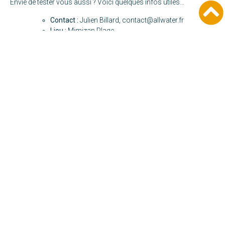
Envie de tester vous aussi ? Voici quelques infos utiles…
Contact :
Julien Billard,
contact@allwater.fr
Lieu :
Mimizan Plage
Durée :
1h30 à 2h — Séances collectives le samedi
matin ou séances découvertes sur rendez-vous
Prix :
20€ par séance et par personne
Public :
a priori tous publics, adaptations
disponibles sur la planche (dossier)
Pour plus d’informations :
www.allwater.fr
A bientôt pour de nouvelles aventures !