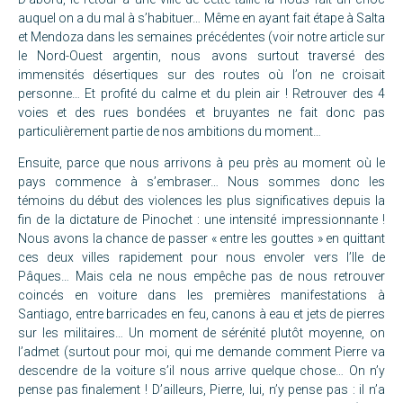
auquel on a du mal à s’habituer… Même en ayant fait étape à Salta
et Mendoza dans les semaines précédentes (voir notre article sur
le
Nord-Ouest argentin
, nous avons surtout traversé des
immensités désertiques sur des routes où l’on ne croisait
personne… Et profité du calme et du plein air ! Retrouver des 4
voies et des rues bondées et bruyantes ne fait donc pas
particulièrement partie de nos ambitions du moment…
Ensuite, parce que nous arrivons à peu près au moment où le
pays commence à s’embraser… Nous sommes donc les
témoins du début des violences les plus significatives depuis la
fin de la dictature de Pinochet : une intensité impressionnante !
Nous avons la chance de passer « entre les gouttes » en quittant
ces deux villes rapidement pour nous envoler vers l’Ile de
Pâques… Mais cela ne nous empêche pas de nous retrouver
coincés en voiture dans les premières manifestations à
Santiago, entre barricades en feu, canons à eau et jets de pierres
sur les militaires… Un moment de sérénité plutôt moyenne, on
l’admet (surtout pour moi, qui me demande comment Pierre va
descendre de la voiture s’il nous arrive quelque chose… On n’y
pense pas finalement ! D’ailleurs, Pierre, lui, n’y pense pas : il n’a