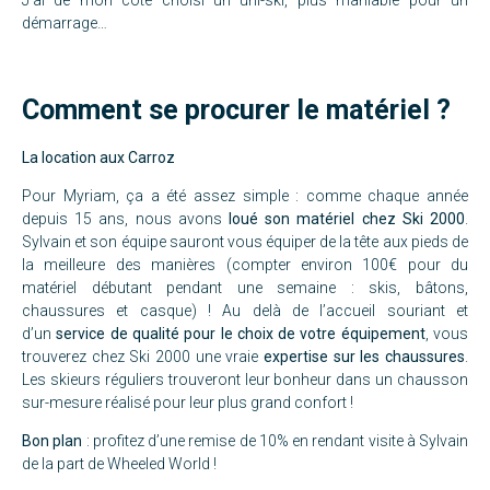
J’ai de mon côté choisi un uni-ski, plus maniable pour un
démarrage…
Comment se procurer le matériel ?
La location aux Carroz
Pour Myriam, ça a été assez simple : comme chaque année
depuis 15 ans, nous avons
loué son matériel chez
Ski 2000
.
Sylvain et son équipe sauront vous équiper de la tête aux pieds de
la meilleure des manières (compter environ 100€ pour du
matériel débutant pendant une semaine : skis, bâtons,
chaussures et casque) ! Au delà de l’accueil souriant et
d’un
service de qualité pour le choix de votre équipement
, vous
trouverez chez Ski 2000 une vraie
expertise sur les chaussures
.
Les skieurs réguliers trouveront leur bonheur dans un chausson
sur-mesure réalisé pour leur plus grand confort !
Bon plan
: profitez d’une remise de 10% en rendant visite à Sylvain
de la part de Wheeled World !